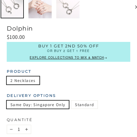
Dolphin
Prix
$100.00
régulier
BUY 1 GET 2ND 50% OFF
OR BUY 2 GET 1 FREE
EXPLORE COLLECTIONS TO MIX & MATCH
→
PRODUCT
2 Necklaces
DELIVERY OPTIONS
Same Day: Singapore Only
Standard
QUANTITÉ
−
+