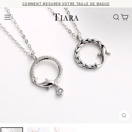
Passer
COMMENT MESURER VOTRE TAILLE DE BAGUE
au
contenu
Pa
Navigation
Recherc
Fer
(Es