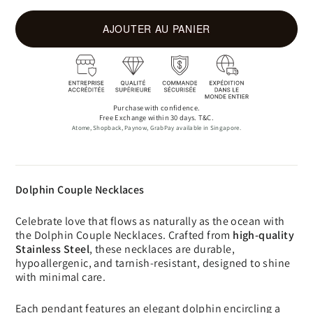
AJOUTER AU PANIER
Purchase with confidence.
Free Exchange within 30 days. T&C.
Atome, Shopback, Paynow, GrabPay available in Singapore.
Dolphin Couple Necklaces
Celebrate love that flows as naturally as the ocean with
the Dolphin Couple Necklaces. Crafted from
high-quality
Stainless Steel
, these necklaces are durable,
hypoallergenic, and tarnish-resistant, designed to shine
with minimal care.
Each pendant features an elegant dolphin encircling a