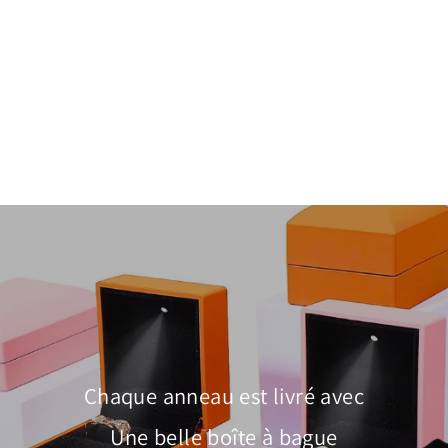
Four-Leaf Clover Bracelet | Black &
White Enamel | Luxe6177
À partir de $52.00
Chaque anneau est livré avec
Une belle boîte à bague