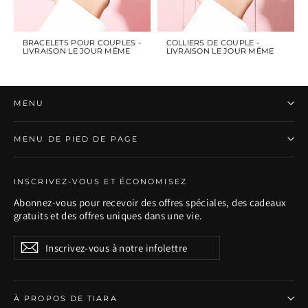
BRACELETS POUR COUPLES -
COLLIERS DE COUPLE -
LIVRAISON LE JOUR MÊME
LIVRAISON LE JOUR MÊME
MENU
MENU DE PIED DE PAGE
INSCRIVEZ-VOUS ET ÉCONOMISEZ
Abonnez-vous pour recevoir des offres spéciales, des cadeaux
gratuits et des offres uniques dans une vie.
Inscrivez-
S'inscrire
S'inscrire
vous
à
notre
infolettre
À PROPOS DE TIARA