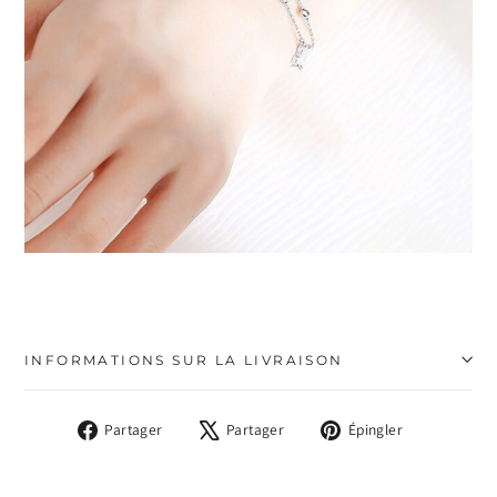
INFORMATIONS SUR LA LIVRAISON
Partager
Tweeter
Épingler
Partager
Partager
Épingler
sur
sur
sur
Facebook
X
Pinterest