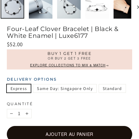
Four-Leaf Clover Bracelet | Black &
White Enamel | Luxe6177
Prix
$52.00
régulier
BUY 1 GET 1 FREE
OR BUY 2 GET 3 FREE
EXPLORE COLLECTIONS TO MIX & MATCH
→
DELIVERY OPTIONS
Express
Same Day: Singapore Only
Standard
QUANTITÉ
−
+
AJOUTER AU PANIER