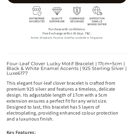
Purchase with confidence.
Free Exchange within 30 days. T&C.
Atome, Shopback, Paynow, GrabPay available in Singapore.
Four-Leaf Clover Lucky Motif Bracelet | 17cm+5cm |
Black & White Enamel Accents | 925 Sterling Silver |
Luxe6177
This elegant four-leaf clover bracelet is crafted from
premium 925 silver and features a timeless, delicate
design. Its adjustable length of 17cm with a 5cm
extension ensures a perfect fit for any wrist size.
Designed to last, this bracelet has 5 layers of
electroplating, providing enhanced colour protection
and a luxurious finish.
Key Features: