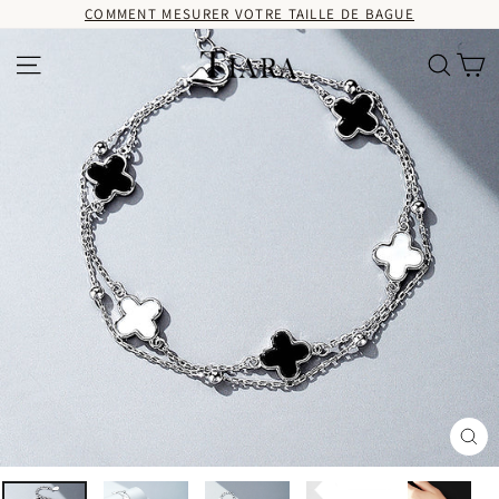
Passer
COMMENT MESURER VOTRE TAILLE DE BAGUE
au
contenu
Pa
Navigation
Recherc
Fer
(Es