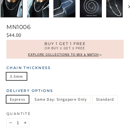
MN1006
Prix
$44.00
régulier
BUY 1 GET 1 FREE
OR BUY 2 GET 3 FREE
EXPLORE COLLECTIONS TO MIX & MATCH
→
CHAIN THICKNESS
3.5mm
DELIVERY OPTIONS
Express
Same Day: Singapore Only
Standard
QUANTITÉ
−
+