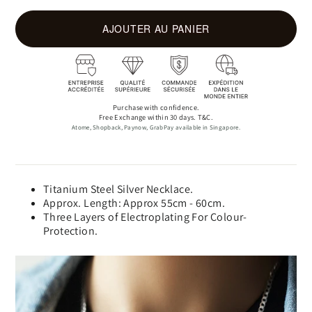
AJOUTER AU PANIER
Purchase with confidence.
Free Exchange within 30 days. T&C.
Atome, Shopback, Paynow, GrabPay available in Singapore.
Titanium Steel Silver Necklace.
Approx. Length: Approx 55cm - 60cm.
Three Layers of Electroplating For Colour-
Protection.