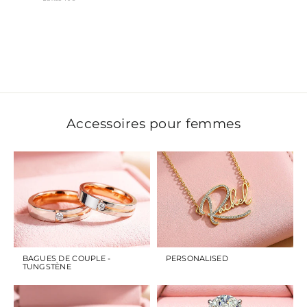
Bang
Bril
Dia
Sim
Tit
| L
Accessoires pour femmes
BAGUES DE COUPLE -
PERSONALISED
TUNGSTÈNE