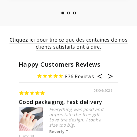
Cliquez ici
pour lire ce que des centaines de nos
clients satisfaits ont à dire.
Happy Customers Reviews
876
08/06/2026
13/05/2026
ivery
Indigo male ring
Ba
ood and
It was truly wonderful and
e gift.
beautifully done —
 took a
simplicity at its finest.
Shirah S.
Indigo
Stel