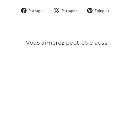
Partager
Tweeter
Épingler
Partager
Partager
Épingler
sur
sur
sur
Facebook
X
Pinterest
Vous aimerez peut-être aussi