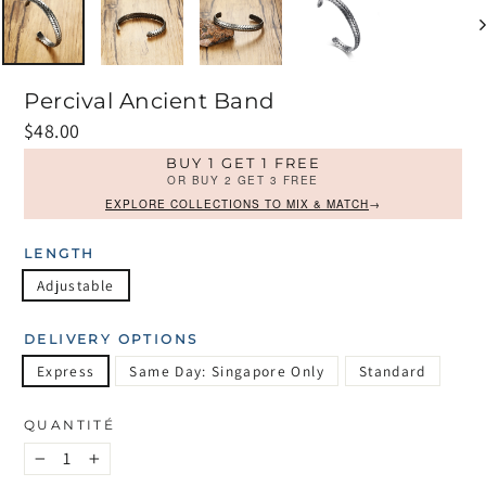
Percival Ancient Band
Prix
$48.00
régulier
BUY 1 GET 1 FREE
OR BUY 2 GET 3 FREE
EXPLORE COLLECTIONS TO MIX & MATCH
→
LENGTH
Adjustable
DELIVERY OPTIONS
Express
Same Day: Singapore Only
Standard
QUANTITÉ
−
+