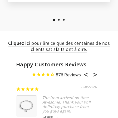
Cliquez ici
pour lire ce que des centaines de nos
clients satisfaits ont à dire.
Happy Customers Reviews
876
22/05/2026
Awesome
The item arrived on time.
Awesome. Thank you! Will
definitely purchase from
you guys again!
Grace T.