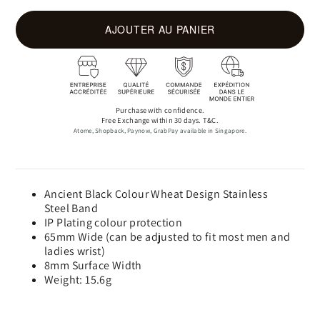
AJOUTER AU PANIER
Purchase with confidence.
Free Exchange within 30 days. T&C.
Atome, Shopback, Paynow, GrabPay available in Singapore.
Ancient Black Colour Wheat Design Stainless
Steel Band
IP Plating colour protection
65mm Wide (can be adjusted to fit most men and
ladies wrist)
8mm Surface Width
Weight: 15.6g