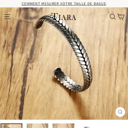
Passer
COMMENT MESURER VOTRE TAILLE DE BAGUE
au
contenu
Pa
Navigation
Recherc
Fer
(Es