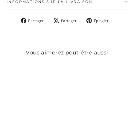
INFORMATIONS SUR LA LIVRAISON
Partager
Tweeter
Épingler
Partager
Partager
Épingler
sur
sur
sur
Facebook
X
Pinterest
Vous aimerez peut-être aussi