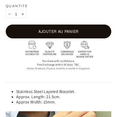
QUANTITÉ
−
+
AJOUTER AU PANIER
Purchase with confidence.
Free Exchange within 30 days. T&C.
Atome, Shopback, Paynow, GrabPay available in Singapore.
Stainless Steel Layered Bracelet.
Approx. Length: 21.5cm.
Approx Width: 15mm.