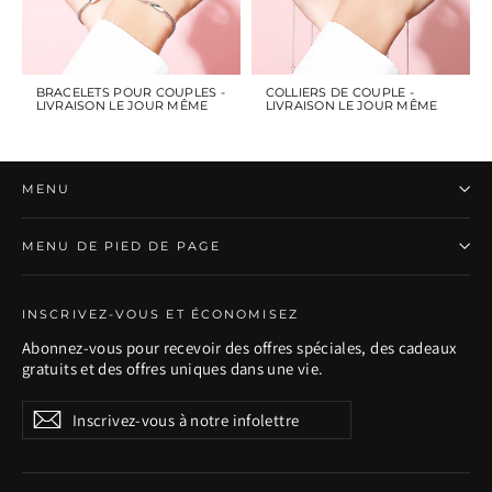
BRACELETS POUR COUPLES -
COLLIERS DE COUPLE -
LIVRAISON LE JOUR MÊME
LIVRAISON LE JOUR MÊME
MENU
MENU DE PIED DE PAGE
INSCRIVEZ-VOUS ET ÉCONOMISEZ
Abonnez-vous pour recevoir des offres spéciales, des cadeaux
gratuits et des offres uniques dans une vie.
Inscrivez-
S'inscrire
S'inscrire
vous
à
notre
infolettre