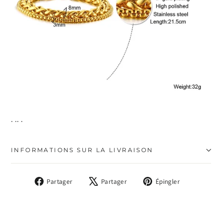
. .. .
INFORMATIONS SUR LA LIVRAISON
Partager
Tweeter
Épingler
Partager
Partager
Épingler
sur
sur
sur
Facebook
X
Pinterest