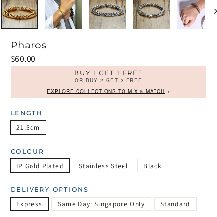
Pharos
Prix
$60.00
régulier
BUY 1 GET 1 FREE
OR BUY 2 GET 3 FREE
EXPLORE COLLECTIONS TO MIX & MATCH
→
LENGTH
21.5cm
COLOUR
IP Gold Plated
Stainless Steel
Black
DELIVERY OPTIONS
Express
Same Day: Singapore Only
Standard