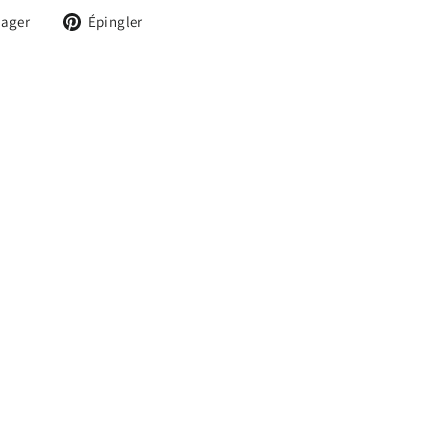
Tweeter
Épingler
tager
Épingler
sur
sur
X
Pinterest