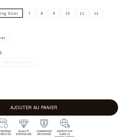
ing Sizer
7
8
9
10
11
12
ver
S
: Singapore Only
AJOUTER AU PANIER