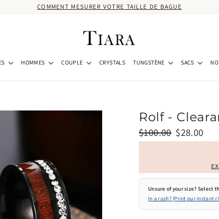
COMMENT MESURER VOTRE TAILLE DE BAGUE
ES
HOMMES
COUPLE
CRYSTALS
TUNGSTÈNE
SACS
NO
Rolf - Clear
Prix
Prix
$100.00
$28.00
régulier
réduit
EX
Unsure of your size? Select th
In a rush? [Print our instant r