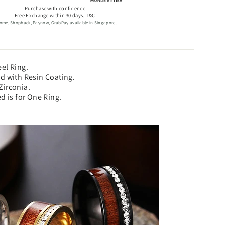
Purchase with confidence.
Free Exchange within 30 days. T&C.
ome, Shopback, Paynow, GrabPay available in Singapore.
el Ring.
d with Resin Coating.
Zirconia.
d is for One Ring.