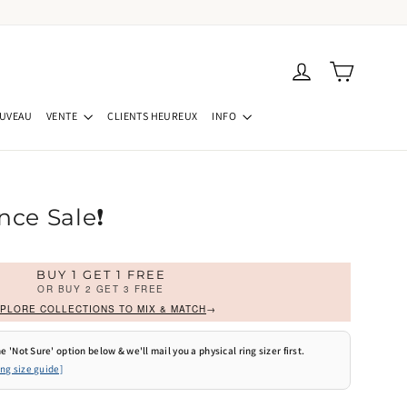
Panier
Se connecter
UVEAU
VENTE
CLIENTS HEUREUX
INFO
ance Sale❗
BUY 1 GET 1 FREE
OR BUY 2 GET 3 FREE
PLORE COLLECTIONS TO MIX & MATCH
→
e 'Not Sure' option below & we'll mail you a physical ring sizer first.
ing size guide]