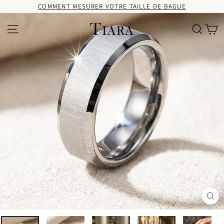
Passer
COMMENT MESURER VOTRE TAILLE DE BAGUE
au
contenu
Pa
Navigation
Recherc
Fer
(Es