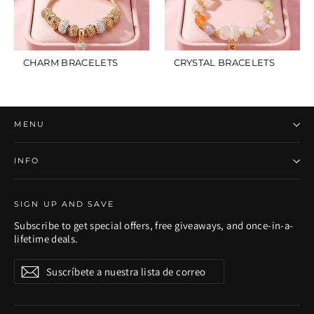
CHARM BRACELETS
CRYSTAL BRACELETS
MENU
INFO
SIGN UP AND SAVE
Subscribe to get special offers, free giveaways, and once-in-a-
lifetime deals.
Suscríbete
Suscribir
Suscribir
a
nuestra
lista