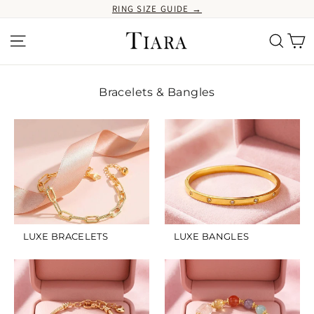
Ir
RING SIZE GUIDE →
directamente
al
Ca
Navegación
Buscar
contenido
Bracelets & Bangles
LUXE BRACELETS
LUXE BANGLES